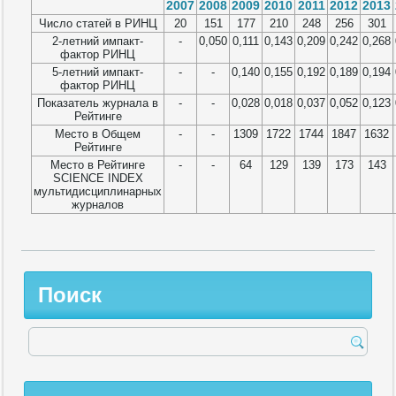
2007
2008
2009
2010
2011
2012
2013
Число статей в РИНЦ
20
151
177
210
248
256
301
2-летний импакт-
-
0,050
0,111
0,143
0,209
0,242
0,268
фактор РИНЦ
5-летний импакт-
-
-
0,140
0,155
0,192
0,189
0,194
фактор РИНЦ
Показатель журнала в
-
-
0,028
0,018
0,037
0,052
0,123
Рейтинге
Место в Общем
-
-
1309
1722
1744
1847
1632
Рейтинге
Место в Рейтинге
-
-
64
129
139
173
143
SCIENCE INDEX
мультидисциплинарных
журналов
Поиск